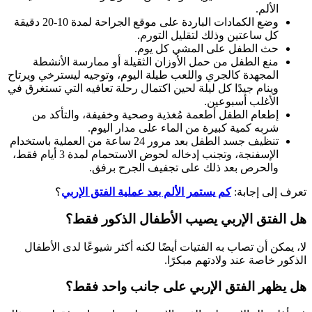
الألم.
وضع الكمادات الباردة على موقع الجراحة لمدة 10-20 دقيقة
كل ساعتين وذلك لتقليل التورم.
حث الطفل على المشي كل يوم.
منع الطفل من حمل الأوزان الثقيلة أو ممارسة الأنشطة
المجهدة كالجري واللعب طيلة اليوم، وتوجيه ليسترخي ويرتاح
وينام جيدًا كل ليلة لحين اكتمال رحلة تعافيه التي تستغرق في
الأغلب أسبوعين.
إطعام الطفل أطعمة مُغذية وصحية وخفيفة، والتأكد من
شربه كمية كبيرة من الماء على مدار اليوم.
تنظيف جسد الطفل بعد مرور 24 ساعة من العملية باستخدام
الإسفنجة، وتجنب إدخاله لحوض الاستحمام لمدة 3 أيام فقط،
والحرص بعد ذلك على تجفيف الجرح برفق.
تعرف إلى إجابة:
كم يستمر الألم بعد عملية الفتق الإربي
؟
هل الفتق الإربي يصيب الأطفال الذكور فقط؟
لا، يمكن أن تصاب به الفتيات أيضًا لكنه أكثر شيوعًا لدى الأطفال
الذكور خاصة عند ولادتهم مبكرًا.
هل يظهر الفتق الإربي على جانب واحد فقط؟