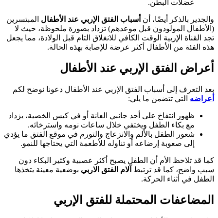
عضلات البطن.
والجدير بالذكر أيضًا، أن
أسباب الفتق الإربي عند الأطفال
المبتسرين
(الأطفال المولودون قبل موعدهم) تزداد بصورة ملحوظة، حيث لا
تجد القناة الإربية الوقت الكافي للانغلاق التام قبل الولادة، مما يجعل
هذه الفئة من الأطفال أكثر عرضة للإصابة بهذه الحالة.
أعراض الفتق الإربي عند الأطفال
بعد التعرف إلى أسباب الفتق الإربي عند الأطفال دعونا نوضح لكم
أعراضه
التي تتضمن ما يلي:
ظهور انتفاخ على أحد جانبي العانة أو في كيس الخصية، يزداد
مع بكاء الطفل ويختفي خلال ساعات نومه واسترخائه.
شعور الطفل بالألم والانزعاج والتورم في موقع الفتق ما يؤدي
إلى صعوبة إرضاعه أو تناوله للأطعمة التي يحتاجها للنمو.
كما قد تلاحظ الأم أن الطفل يصبح أكثر عصبية وكثير البكاء دون
سبب واضح، كما قد ترتبط
آلام الفتق الاربي
بوضعية معينة يتخذها
الطفل في أثناء الحركة.
المضاعفات المحتملة للفتق الإربي