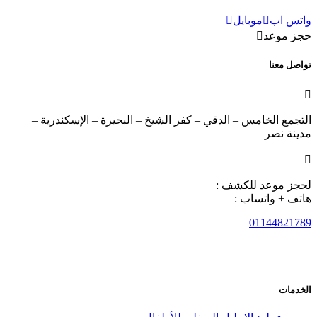
واتس اب
موبايل
حجز موعد
تواصل معنا

التجمع الخامس – الدقي – كفر الشيخ – البحيرة – الإسكندرية –
مدينة نصر

لحجز موعد للكشف :
هاتف + واتساب :
01144821789
الخدمات