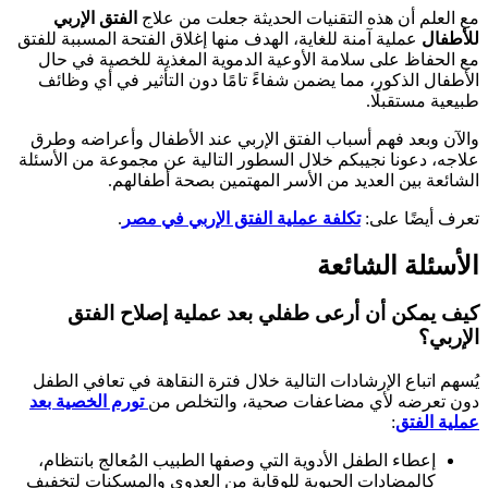
مع العلم أن هذه التقنيات الحديثة جعلت من علاج
الفتق الإربي
للأطفال
عملية آمنة للغاية، الهدف منها إغلاق الفتحة المسببة للفتق
مع الحفاظ على سلامة الأوعية الدموية المغذية للخصية في حال
الأطفال الذكور، مما يضمن شفاءً تامًا دون التأثير في أي وظائف
طبيعية مستقبلًا.
والآن وبعد فهم أسباب الفتق الإربي عند الأطفال وأعراضه وطرق
علاجه، دعونا نجيبكم خلال السطور التالية عن مجموعة من الأسئلة
الشائعة بين العديد من الأسر المهتمين بصحة أطفالهم.
تعرف أيضًا على:
تكلفة عملية الفتق الإربي في مصر
.
الأسئلة الشائعة
كيف يمكن أن أرعى طفلي بعد عملية إصلاح الفتق
الإربي؟
يُسهم اتباع الإرشادات التالية خلال فترة النقاهة في تعافي الطفل
دون تعرضه لأي مضاعفات صحية، والتخلص من
تورم الخصية بعد
عملية الفتق
:
إعطاء الطفل الأدوية التي وصفها الطبيب المُعالج بانتظام،
كالمضادات الحيوية للوقاية من العدوى والمسكنات لتخفيف