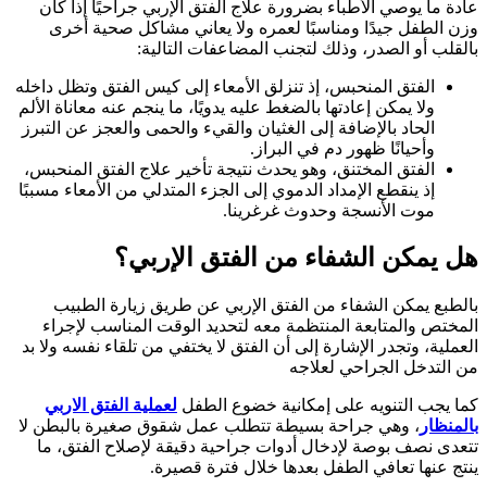
عادة ما يوصي الأطباء بضرورة علاج الفتق الإربي جراحيًا إذا كان
وزن الطفل جيدًا ومناسبًا لعمره ولا يعاني مشاكل صحية أخرى
بالقلب أو الصدر، وذلك لتجنب المضاعفات التالية:
الفتق المنحبس، إذ تنزلق الأمعاء إلى كيس الفتق وتظل داخله
ولا يمكن إعادتها بالضغط عليه يدويًا، ما ينجم عنه معاناة الألم
الحاد بالإضافة إلى الغثيان والقيء والحمى والعجز عن التبرز
وأحيانًا ظهور دم في البراز.
الفتق المختنق، وهو يحدث نتيجة تأخير علاج الفتق المنحبس،
إذ ينقطع الإمداد الدموي إلى الجزء المتدلي من الأمعاء مسببًا
موت الأنسجة وحدوث غرغرينا.
هل يمكن الشفاء من الفتق الإربي؟
بالطبع يمكن الشفاء من الفتق الإربي عن طريق زيارة الطبيب
المختص والمتابعة المنتظمة معه لتحديد الوقت المناسب لإجراء
العملية، وتجدر الإشارة إلى أن الفتق لا يختفي من تلقاء نفسه ولا بد
من التدخل الجراحي لعلاجه
كما يجب التنويه على إمكانية خضوع الطفل
لعملية الفتق الاربي
بالمنظار
، وهي جراحة بسيطة تتطلب عمل شقوق صغيرة بالبطن لا
تتعدى نصف بوصة لإدخال أدوات جراحية دقيقة لإصلاح الفتق، ما
ينتج عنها تعافي الطفل بعدها خلال فترة قصيرة.