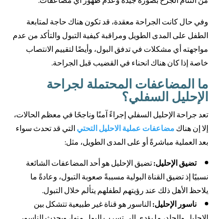
من التئام الجرح بصورة جيدة وعدم ظهور أي مضاعفات.
وفي حال كانت الجراحة معقدة، قد تكون هناك حاجة لمتابعة
الطفل على المدى الطويل ومراقبة كيفية التبول والتأكد من عدم
مواجهته أي مشكلات في تدفق البول، وأيضًا لتقييم الانتصاب
خاصة إذا كان هناك انحناء في القضيب قبل الجراحة.
ما المضاعفات المحتملة لجراحة
الإحليل السفلي؟
تعد جراحة الإحليل السفلي إجراءً آمنًا وناجحًا في معظم الحالات،
إلا إن هناك
مضاعفات عملية الاحليل التحتي
التي قد تحدث سواء
بعد العملية مباشرةً أو على المدى الطويل، مثل:
تضيق الإحليل:
تضيق الإحليل هو أحد المضاعفات الشائعة
نسبيًا إذ تضيق القناة البولية مسببةً صعوبة التبول، وعادةً ما
يلاحظ الأهل ذلك عند رؤيتهم لطفلهم يتألم خلال التبول.
ناسور الإحليل:
الناسور هو قناة غير طبيعية تتشكل بين
الإحليل والجلد، ما يؤدي إلى تسرب البول منها، ويحدث الناسور