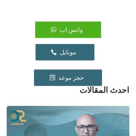
واتس اب
موبايل
حجز موعد
احدث المقالات