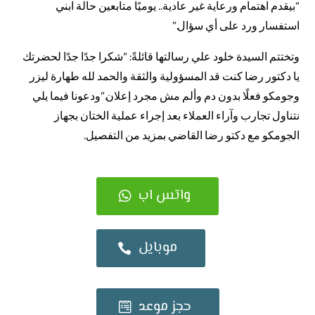
“بيقدم اهتمام ورعاية غير عادية.. يوميًا متابعين حالة ابني
استفسار ورد على أي سؤال.”
وتختتم السيدة خلود علي رسالتها قائلةً: “شكرا جدًا جدًا لحضرتك
يا دكتور رضا كنت قد المسؤولية والثقة والحمد لله طهارة ليزر
وجومكو فعلًا بدون دم وألم مش مجرد إعلان.”ودعونا فيما يلي
نتناول تجارب وآراء العملاء بعد إجراء عملية الختان بجهاز
الجومكو مع دكتو رضا القاضي بمزيد من التفصيل.
واتس اب
موبايل
حجز موعد