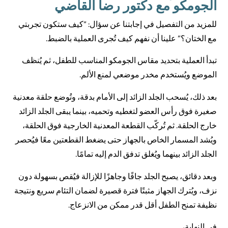
الجومكو مع دكتور رضا القاضي
للمزيد من التفصيل في إجابتنا عن سؤال: “كيف ستكون تجربتي
مع الختان؟” علينا أن نفهم كيف تُجرى العملية بالضبط.
تبدأ العملية بتحديد مقاس الجومكو المناسب للطفل، ثم يُنظف
الموضع ويُستخدم مخدر موضعي لمنع الألم.
بعد ذلك، يُسحب الجلد الزائد إلى الأمام بدقة، وتُوضع حلقة معدنية
صغيرة فوق رأس العضو لتغطيه وتحميه، بينما يبقى الجلد الزائد
خارج الحلقة. ثم تُركّب القطعة المعدنية الخارجية فوق الحلقة،
ويُشد المسمار الخاص بالجهاز حتى يضغط القطعتين معًا فيُحصر
الجلد الزائد بينهما ويُغلق تدفق الدم إليه تمامًا.
وبعد دقائق، يصبح الجلد جافًا وجاهزًا للإزالة فيُقص بسهولة دون
نزف، ويُترك الجهاز مثبتًا فترة قصيرة لضمان التئام سريع ونتيجة
نظيفة تمنح الطفل أقل قدر ممكن من الانزعاج.
في النهاية،