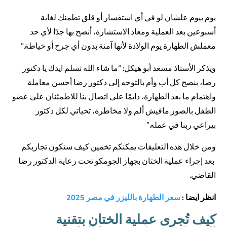
يوم بيوم علشان لو في أي استفسار أو قلق تطمنك لغاية
أسبوعين بعد العملية ومعاد الاستشارة، أنصح بها جدًا لأي حد
معملش الطهارة يوم الولادة لأنها آمنة بدون أي جرح أو خياطة.”
ويذكر الأستاذ مسعد أبو هيكل: “ما شاء الله تسلم ايدك يا دكتور
رضا، بنصح كل أب وأم بالتوجه إلى دكتور رضا أحسن معاملة
واهتمام ما بعد الطهارة، دايمًا على اتصال بنا للاطمئنان على عضو
الطفل بالصور مافيش ألم ولا مخاطرة، تحياتي لكل دكتور
بيراعي ربنا في عمله.”
ومن خلال هذه التعليقات يمكنكم تخمين كيف ستكون تجاربكم
بعد إجراء عملية الختان بجهاز الجومكو تحت رعاية الدكتور رضا
القاضي.
انظر ايضا :
سعر الطهارة بالليزر في مصر 2025
كيف تُجرى عملية الختان بتقنية