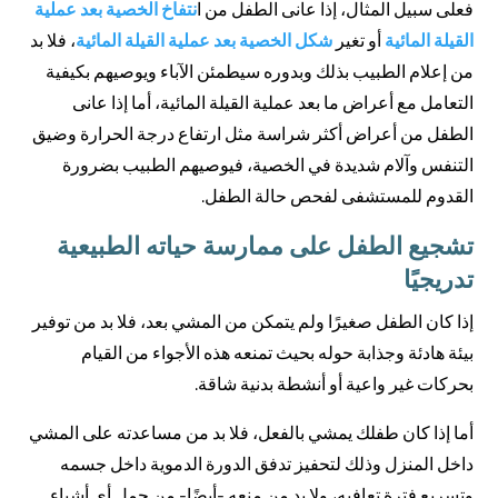
فعلى سبيل المثال، إذا عانى الطفل من ا
نتفاخ الخصية بعد عملية
القيلة المائية
أو تغير
شكل الخصية بعد عملية القيلة المائية
، فلا بد
من إعلام الطبيب بذلك وبدوره سيطمئن الآباء ويوصيهم بكيفية
التعامل مع أعراض ما بعد عملية القيلة المائية، أما إذا عانى
الطفل من أعراض أكثر شراسة مثل ارتفاع درجة الحرارة وضيق
التنفس وآلام شديدة في الخصية، فيوصيهم الطبيب بضرورة
القدوم للمستشفى لفحص حالة الطفل.
تشجيع الطفل على ممارسة حياته الطبيعية
تدريجيًا
إذا كان الطفل صغيرًا ولم يتمكن من المشي بعد، فلا بد من توفير
بيئة هادئة وجذابة حوله بحيث تمنعه هذه الأجواء من القيام
بحركات غير واعية أو أنشطة بدنية شاقة.
أما إذا كان طفلك يمشي بالفعل، فلا بد من مساعدته على المشي
داخل المنزل وذلك لتحفيز تدفق الدورة الدموية داخل جسمه
وتسريع فترة تعافيه، ولا بد من منعه -أيضًا- من حمل أي أشياء